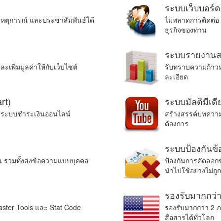
ระบบเว็บบอร์ด
เหตุการณ์ และประชาสัมพันธ์ได้
ไม่พลาดการติดต่อ 
ธุรกิจของท่าน
ระบบรายงานสถิต
พิ่มมูลค่าให้กับเว็บไซต์
รับทราบความก้าวห
ละเอียด
rt)
ระบบมัลติมีเดี
อมระบบชำระเงินออนไลน์
สร้างสรรค์บทความ
ต้องการ
ระบบป้องกันข้
 รวมทั้งส่งข้อความแบบบุคคล
ป้องกันการคัดลอก
นำไปใช้อย่างไม่ถูก
รองรับมากกว่า
ster Tools และ Stat Code
รองรับมากกว่า 2 ภ
สื่อสารได้ทั่วโลก