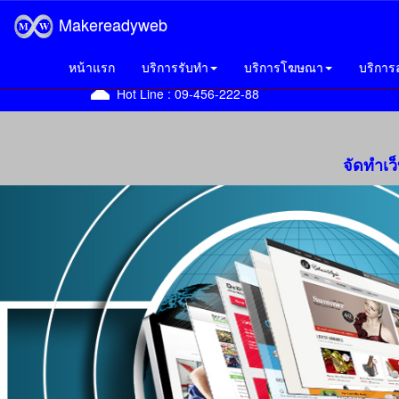
Makereadyweb
หน้าแรก
บริการรับทำ
บริการโฆษณา
บริการ
Hot Line :
09-456-222-88
จัดทำเว