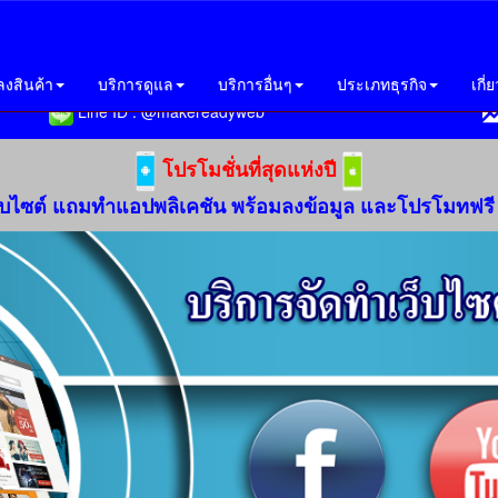
บริการในรูปแบบบริษัท มั่นคง มั่นใจได้ ไม่ทิ้งงาน ให้บริการมากว่า 10 ปี
ลงสินค้า
บริการดูแล
บริการอื่นๆ
ประเภทธุรกิจ
เกี่
Line ID :
@makereadyweb
โปรโมชั่นที่สุดแห่งปี
็บไซต์ แถมทำแอปพลิเคชัน พร้อมลงข้อมูล และโปรโมทฟร